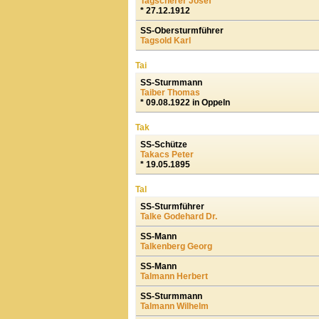
Tagscherer Josef
* 27.12.1912
SS-Obersturmführer
Tagsold Karl
Tai
SS-Sturmmann
Taiber Thomas
* 09.08.1922 in Oppeln
Tak
SS-Schütze
Takacs Peter
* 19.05.1895
Tal
SS-Sturmführer
Talke Godehard Dr.
SS-Mann
Talkenberg Georg
SS-Mann
Talmann Herbert
SS-Sturmmann
Talmann Wilhelm