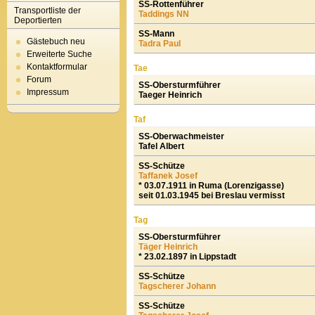
SS-Rottenführer
Transportliste der
Taddings NN
Deportierten
SS-Mann
Gästebuch neu
Tadra Paul
Erweiterte Suche
Kontaktformular
Tae
Forum
SS-Obersturmführer
Impressum
Taeger Heinrich
Taf
SS-Oberwachmeister
Tafel Albert
SS-Schütze
Taffanek Josef
* 03.07.1911 in Ruma (Lorenzigasse)
seit 01.03.1945 bei Breslau vermisst
Tag
SS-Obersturmführer
Täger Heinrich
* 23.02.1897 in Lippstadt
SS-Schütze
Tagscherer Johann
SS-Schütze