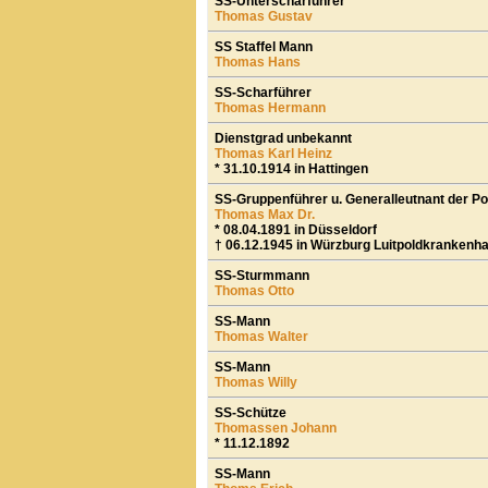
SS-Unterscharführer
Thomas Gustav
SS Staffel Mann
Thomas Hans
SS-Scharführer
Thomas Hermann
Dienstgrad unbekannt
Thomas Karl Heinz
* 31.10.1914 in Hattingen
SS-Gruppenführer u. Generalleutnant der Pol
Thomas Max Dr.
* 08.04.1891 in Düsseldorf
† 06.12.1945 in Würzburg Luitpoldkrankenha
SS-Sturmmann
Thomas Otto
SS-Mann
Thomas Walter
SS-Mann
Thomas Willy
SS-Schütze
Thomassen Johann
* 11.12.1892
SS-Mann