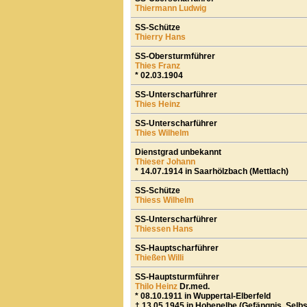
Thiermann Ludwig
SS-Schütze
Thierry Hans
SS-Obersturmführer
Thies Franz
* 02.03.1904
SS-Unterscharführer
Thies Heinz
SS-Unterscharführer
Thies Wilhelm
Dienstgrad unbekannt
Thieser Johann
* 14.07.1914 in Saarhölzbach (Mettlach)
SS-Schütze
Thiess Wilhelm
SS-Unterscharführer
Thiessen Hans
SS-Hauptscharführer
Thießen Willi
SS-Hauptsturmführer
Thilo Heinz
Dr.med.
* 08.10.1911 in Wuppertal-Elberfeld
† 13.05.1945 in Hohenelbe (Gefängnis, Selb