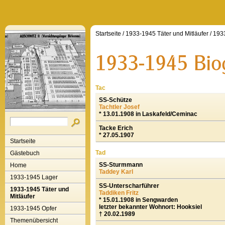
Startseite
/
1933-1945 Täter und Mitläufer
/
1933
Tac
SS-Schütze
Tachtler Josef
* 13.01.1908 in Laskafeld/Ceminac
Tacke Erich
* 27.05.1907
Startseite
Tad
Gästebuch
SS-Sturmmann
Home
Taddey Karl
1933-1945 Lager
SS-Unterscharführer
1933-1945 Täter und
Taddiken Fritz
Mitläufer
* 15.01.1908 in Sengwarden
letzter bekannter Wohnort: Hooksiel
1933-1945 Opfer
† 20.02.1989
Themenübersicht