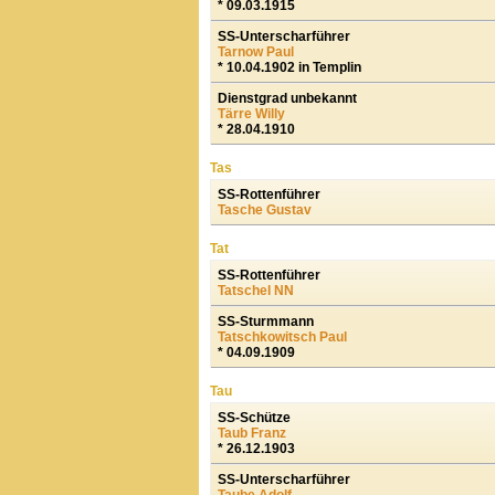
* 09.03.1915
SS-Unterscharführer
Tarnow Paul
* 10.04.1902 in Templin
Dienstgrad unbekannt
Tärre Willy
* 28.04.1910
Tas
SS-Rottenführer
Tasche Gustav
Tat
SS-Rottenführer
Tatschel NN
SS-Sturmmann
Tatschkowitsch Paul
* 04.09.1909
Tau
SS-Schütze
Taub Franz
* 26.12.1903
SS-Unterscharführer