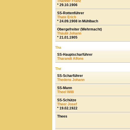
Thanner Franz
* 29.10.1906
SS-Rottenführer
Thate Erich
* 24.09.1908 in Mühlbach
Obergefreiter (Wehrmacht)
Thäubl Johann
* 21.01.1905
Tha
SS-Hauptscharführer
Tharandt Alfons
The
SS-Scharführer
Thedens Johann
SS-Mann
Theel Willi
SS-Schütze
Theer Josef
* 19.02.1922
Thees