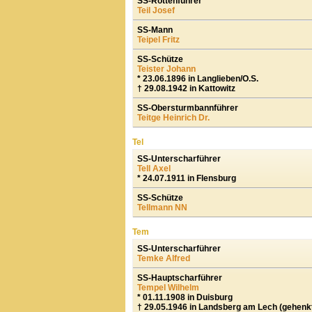
SS-Rottenführer
Teil Josef
SS-Mann
Teipel Fritz
SS-Schütze
Teister Johann
* 23.06.1896 in Langlieben/O.S.
† 29.08.1942 in Kattowitz
SS-Obersturmbannführer
Teitge Heinrich Dr.
Tel
SS-Unterscharführer
Tell Axel
* 24.07.1911 in Flensburg
SS-Schütze
Tellmann NN
Tem
SS-Unterscharführer
Temke Alfred
SS-Hauptscharführer
Tempel Wilhelm
* 01.11.1908 in Duisburg
† 29.05.1946 in Landsberg am Lech (gehenk