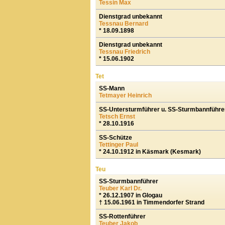
Tessin Max
Dienstgrad unbekannt
Tessnau Bernard
* 18.09.1898
Dienstgrad unbekannt
Tessnau Friedrich
* 15.06.1902
Tet
SS-Mann
Tetmayer Heinrich
SS-Untersturmführer u. SS-Sturmbannführe
Tetsch Ernst
* 28.10.1916
SS-Schütze
Tettinger Paul
* 24.10.1912 in Käsmark (Kesmark)
Teu
SS-Sturmbannführer
Teuber Karl Dr.
* 26.12.1907 in Glogau
† 15.06.1961 in Timmendorfer Strand
SS-Rottenführer
Teuber Jakob