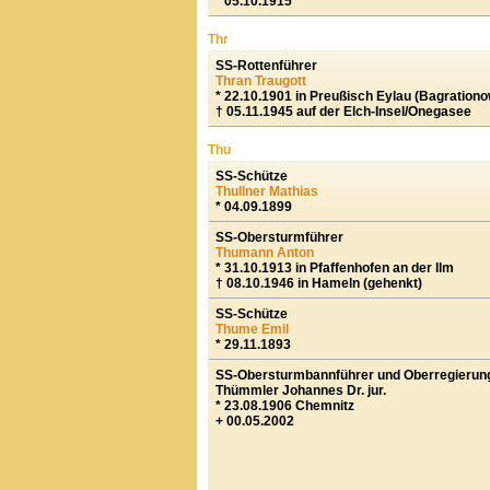
*
05.10.1915
Thr
SS-Rottenführer
Thran Traugott
* 22.10.1901 in Preußisch Eylau (Bagration
† 05.11.1945 auf der Elch-Insel/Onegasee
Thu
SS-Schütze
Thullner Mathias
* 04.09.1899
SS-Obersturmführer
Thumann Anton
* 31.10.1913 in Pfaffenhofen an der Ilm
† 08.10.1946 in Hameln (gehenkt)
SS-Schütze
Thume Emil
* 29.11.1893
SS-Obersturmbannführer und Oberregierun
Thümmler Johannes Dr. jur.
* 23.08.1906 Chemnitz
+ 00.05.2002