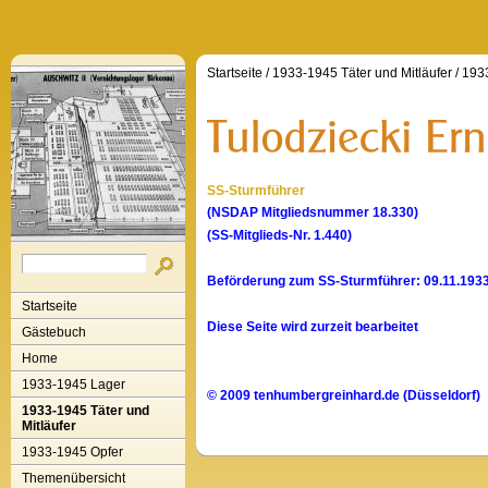
Startseite
/
1933-1945 Täter und Mitläufer
/
1933
SS-Sturmführer
(NSDAP Mitgliedsnummer 18.330)
(SS-Mitglieds-Nr. 1.440)
Beförderung zum SS-Sturmführer: 09.11.193
Startseite
Diese Seite wird zurzeit bearbeitet
Gästebuch
Home
1933-1945 Lager
© 2009 tenhumbergreinhard.de (Düsseldorf)
1933-1945 Täter und
Mitläufer
1933-1945 Opfer
Themenübersicht