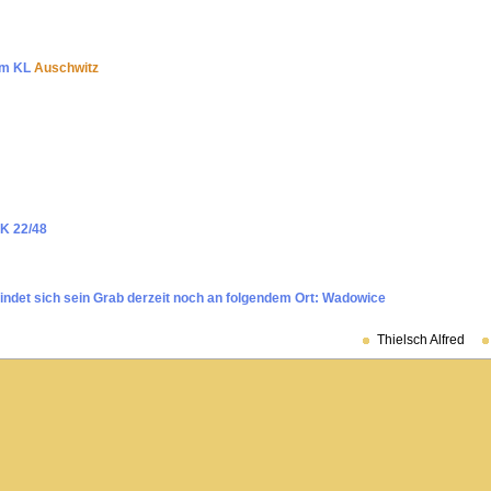
im KL
Auschwitz
 K 22/48
indet sich sein Grab derzeit noch an folgendem Ort: Wadowice
Thielsch Alfred