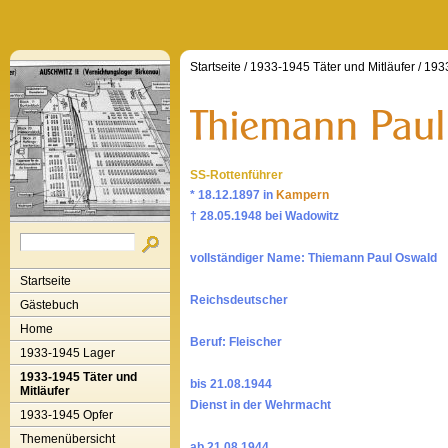
Startseite
/
1933-1945 Täter und Mitläufer
/
1933
SS-Rottenführer
* 18.12.1897 in
Kampern
† 28.05.1948 bei Wadowitz
vollständiger Name: Thiemann Paul Oswald
Startseite
Reichsdeutscher
Gästebuch
Home
Beruf: Fleischer
1933-1945 Lager
1933-1945 Täter und
bis 21.08.1944
Mitläufer
Dienst in der Wehrmacht
1933-1945 Opfer
Themenübersicht
ab 21.08.1944