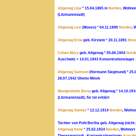
Altgenug Lina
* 15.04.1865 in
Norden
, Wohnor
(Litzmannstadt)
Altgenug Levi
(Moses) * 04.11.1890
Norden
, 
Altgenug Erna
geb. Kirstein * 20.11.1891
Ilme
Cohen Mary
geb. Altgenug * 05.06.1904
Nord
Auschwitz + 14.01.1943 Konzentrationslager
Altgenug Samson
(Hermann Siegmund) * 25.
28.07.1942 Ghetto Minsk
Wangenheim Berta
geb. Altgenug * 14.10.19
(Litzmannstadt), für tot erklärt
Altgenug Gustav
* 12.12.1914
Norden
, Wohno
Tochter von Pohl Bertha geb. Altgenug (nicht
Altgenug Irene
* 25.02.1924
Norden
, Wohnort
Theresienstadt - Konzentrationslager
Auschw