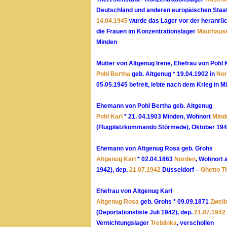
Deutschland und anderen europäischen Staat
14.04.1945
wurde das Lager vor der heranrück
die Frauen im Konzentrationslager
Mauthaus
Minden
Mutter von Altgenug Irene, Ehefrau von Pohl 
Pohl Bertha
geb. Altgenug * 19.04.1902 in
Nor
05.05.1945 befreit, lebte nach dem Krieg in M
Ehemann von Pohl Bertha geb. Altgenug
Pohl Karl
* 21. 04.1903 Minden, Wohnort
Mind
(Flugplatzkommando Störmede), Oktober 194
Ehemann von Altgenug Rosa geb. Grohs
Altgenug Karl
* 02.04.1863
Norden
, Wohnort 
1942), dep.
21.07.1942
Düsseldorf –
Ghetto T
Ehefrau von Altgenug Karl
Altgenug Rosa
geb. Grohs * 09.09.1871
Zwei
(Deportationsliste Juli 1942), dep.
21.07.1942
Vernichtungslager
Treblinka
, verschollen