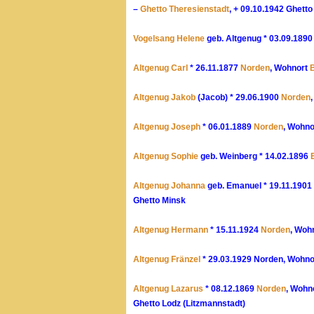
–
Ghetto Theresienstadt
, + 09.10.1942 Ghett
Vogelsang Helene
geb. Altgenug * 03.09.189
Altgenug Carl
* 26.11.1877
Norden
, Wohnort
B
Altgenug Jakob
(Jacob) * 29.06.1900
Norden
Altgenug Joseph
* 06.01.1889
Norden
, Wohno
Altgenug Sophie
geb. Weinberg * 14.02.1896
Altgenug Johanna
geb. Emanuel * 19.11.1901
Ghetto Minsk
Altgenug Hermann
* 15.11.1924
Norden
, Woh
Altgenug Fränzel
* 29.03.1929 Norden, Wohn
Altgenug Lazarus
* 08.12.1869
Norden
, Wohn
Ghetto Lodz (Litzmannstadt)