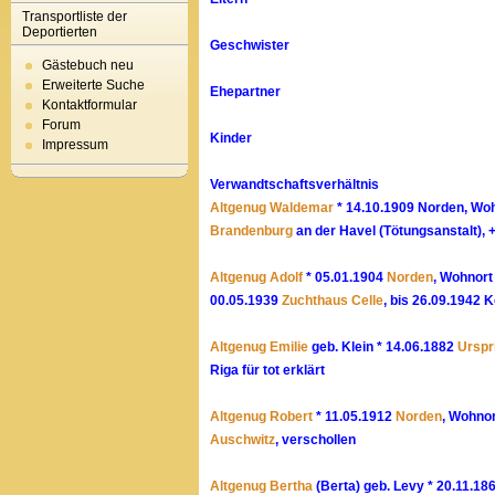
Transportliste der
Deportierten
Geschwister
Gästebuch neu
Erweiterte Suche
Ehepartner
Kontaktformular
Forum
Kinder
Impressum
Verwandtschaftsverhältnis
Altgenug Waldemar
* 14.10.1909 Norden, Wo
Brandenburg
an der Havel (Tötungsanstalt), 
Altgenug Adolf
* 05.01.1904
Norden
, Wohnor
00.05.1939
Zuchthaus Celle
, bis 26.09.1942 
Altgenug Emilie
geb. Klein * 14.06.1882
Urspr
Riga für tot erklärt
Altgenug Robert
* 11.05.1912
Norden
, Wohno
Auschwitz
, verschollen
Altgenug Bertha
(Berta) geb. Levy * 20.11.18