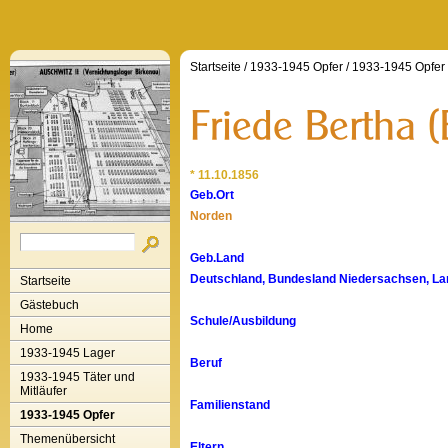
Startseite
/
1933-1945 Opfer
/
1933-1945 Opfer
* 11.10.1856
Geb.Ort
Norden
Geb.Land
Deutschland, Bundesland Niedersachsen, La
Startseite
Gästebuch
Schule/Ausbildung
Home
1933-1945 Lager
Beruf
1933-1945 Täter und
Mitläufer
Familienstand
1933-1945 Opfer
Themenübersicht
Eltern