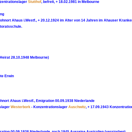
zentrationslager
Stutthof
, befreit, + 18.02.1981 in Melbourne
ong
Wohnort Ahaus i.Westf., + 20.12.1924 im Alter von 14 Jahren im Ahauser Krank
toratsschule.
Heirat 28.10.1948 Melbourne)
te Erwin
ohnort Ahaus i.Westf., Emigration 00.09.1938 Niederlande
slager
Westerbork
- Konzentrationslager
Auschwitz
, + 17.09.1943 Konzentratio
gration 00.09.1938 Niederlande, nach 1945 Ausreise Australien (verstorben)