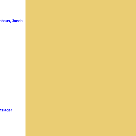
enhaus, Jacob
nslager