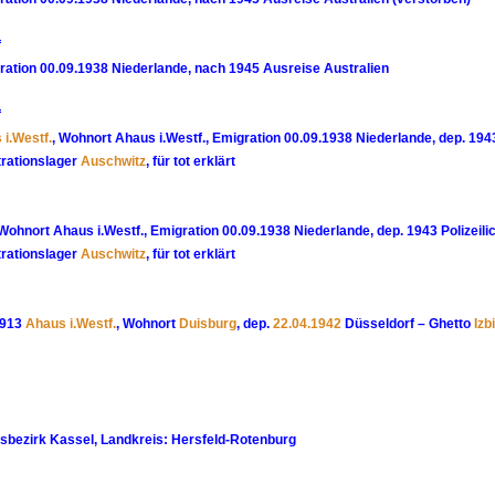
f
gration 00.09.1938 Niederlande, nach 1945 Ausreise Australien
f
 i.Westf.
, Wohnort Ahaus i.Westf., Emigration 00.09.1938 Niederlande, dep. 1943
rationslager
Auschwitz
, für tot erklärt
 Wohnort Ahaus i.Westf., Emigration 00.09.1938 Niederlande, dep. 1943 Polizeili
rationslager
Auschwitz
, für tot erklärt
1913
Ahaus i.Westf.
, Wohnort
Duisburg
, dep.
22.04.1942
Düsseldorf – Ghetto
Izb
bezirk Kassel, Landkreis: Hersfeld-Rotenburg