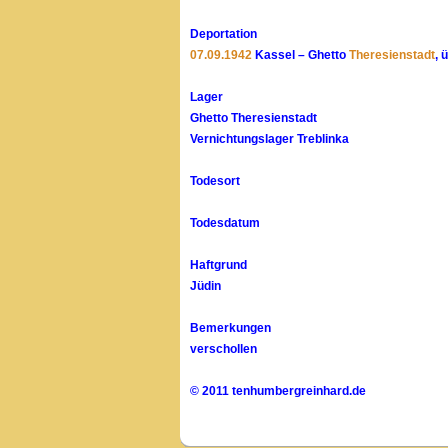
Deportation
07.09.1942
Kassel – Ghetto
Theresienstadt
, 
Lager
Ghetto Theresienstadt
Vernichtungslager Treblinka
Todesort
Todesdatum
Haftgrund
Jüdin
Bemerkungen
verschollen
© 2011 tenhumbergreinhard.de