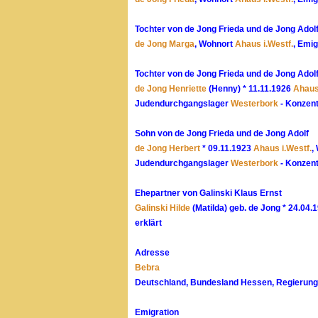
Tochter von de Jong Frieda und de Jong Adol
de Jong Marga
, Wohnort
Ahaus i.Westf.
, Emi
Tochter von de Jong Frieda und de Jong Adol
de Jong Henriette
(Henny) * 11.11.1926
Ahaus
Judendurchgangslager
Westerbork
- Konzent
Sohn von de Jong Frieda und de Jong Adolf
de Jong Herbert
* 09.11.1923
Ahaus i.Westf.
,
Judendurchgangslager
Westerbork
- Konzent
Ehepartner von Galinski Klaus Ernst
Galinski Hilde
(Matilda) geb. de Jong * 24.04.
erklärt
Adresse
Bebra
Deutschland, Bundesland Hessen, Regierungs
Emigration