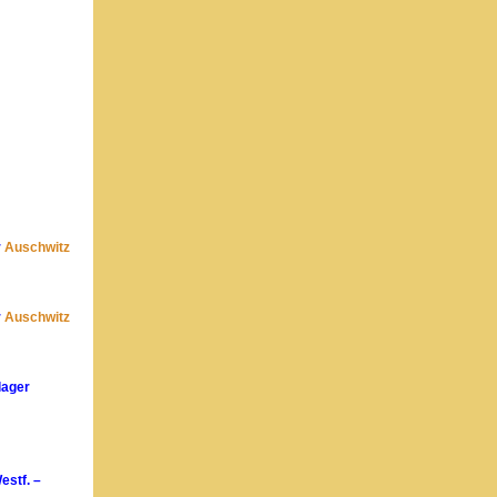
r
Auschwitz
r
Auschwitz
lager
estf. –