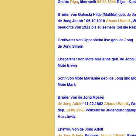
Ghetto
Riga
, überstellt
09.08.1944
Riga – Kon
Bruder von Galinski Hilde (Matilda) geb. de J
de Jong Jacob * 06.10.1910
Ahaus i.Westf.
, 
besuchte von 1921 bis zu seinem Tod die Rek
Großvater von Oppenheim Ilse geb. de Jong
de Jong Simon
Ehepartner von Mote Marianne geb. de Jong (
Mote Erwin
Sohn von Mote Marianne geb. de Jong und Mo
Mote Mark
Bruder von de Jong Moses
de Jong Adolf
* 11.02.1882
Ahaus i.Westf.
, W
dep.
14.09.1943
Polizeiliche Judendurchgang
Auschwitz
Ehefrau von de Jong Adolf
de Jong Frieda
, Wohnort
Ahaus i.Westf.
, Emi