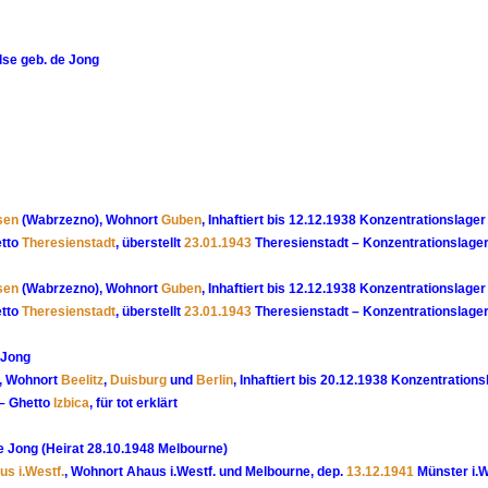
se geb. de Jong
sen
(Wabrzezno), Wohnort
Guben
, Inhaftiert bis 12.12.1938 Konzentrationslager
etto
Theresienstadt
, überstellt
23.01.1943
Theresienstadt – Konzentrationslage
sen
(Wabrzezno), Wohnort
Guben
, Inhaftiert bis 12.12.1938 Konzentrationslager
etto
Theresienstadt
, überstellt
23.01.1943
Theresienstadt – Konzentrationslage
 Jong
, Wohnort
Beelitz
,
Duisburg
und
Berlin
, Inhaftiert bis 20.12.1938 Konzentrations
– Ghetto
Izbica
, für tot erklärt
de Jong (Heirat 28.10.1948 Melbourne)
us i.Westf.
, Wohnort Ahaus i.Westf. und Melbourne, dep.
13.12.1941
Münster i.W