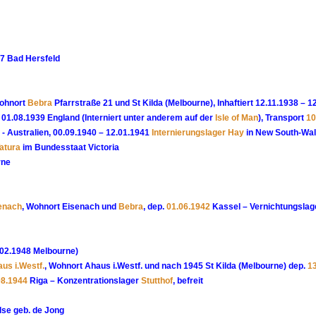
7 Bad Hersfeld
Wohnort
Bebra
Pfarrstraße 21 und St Kilda (Melbourne), Inhaftiert 12.11.1938 – 1
n 01.08.1939 England (Interniert unter anderem auf der
Isle of Man
), Transport
10
 - Australien, 00.09.1940 – 12.01.1941
Internierungslager Hay
in New South-Wa
atura
im Bundesstaat Victoria
rne
enach
, Wohnort Eisenach und
Bebra
, dep.
01.06.1942
Kassel – Vernichtungsla
.02.1948 Melbourne)
us i.Westf.
, Wohnort Ahaus i.Westf. und nach 1945 St Kilda (Melbourne) dep.
1
08.1944
Riga – Konzentrationslager
Stutthof
, befreit
se geb. de Jong