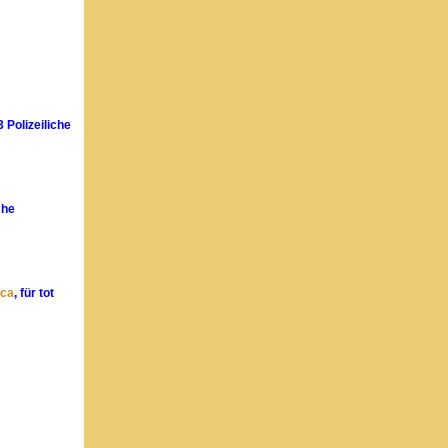
 Polizeiliche
che
ica
, für tot