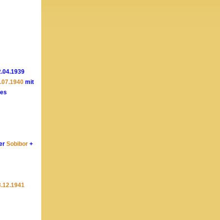
2.04.1939
.07.1940
mit
les
ger
Sobibor
+
3.12.1941