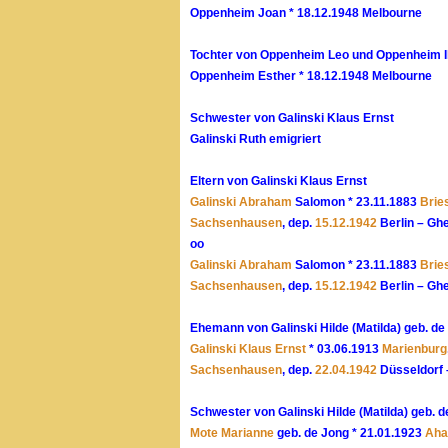
Oppenheim Joan * 18.12.1948 Melbourne
Tochter von Oppenheim Leo und Oppenheim Il
Oppenheim Esther * 18.12.1948 Melbourne
Schwester von Galinski Klaus Ernst
Galinski Ruth emigriert
Eltern von Galinski Klaus Ernst
Galinski Abraham
Salomon * 23.11.1883
Brie
Sachsenhausen
, dep.
15.12.1942
Berlin – Gh
oo
Galinski Abraham
Salomon * 23.11.1883
Brie
Sachsenhausen
, dep.
15.12.1942
Berlin – Gh
Ehemann von Galinski Hilde (Matilda) geb. de
Galinski Klaus Ernst
* 03.06.1913
Marienburg
Sachsenhausen
, dep.
22.04.1942
Düsseldorf 
Schwester von Galinski Hilde (Matilda) geb. 
Mote Marianne
geb. de Jong * 21.01.1923
Aha