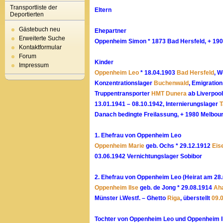
Transportliste der
Eltern
Deportierten
Gästebuch neu
Ehepartner
Erweiterte Suche
Oppenheim Simon * 1873 Bad Hersfeld, + 190
Kontaktformular
Forum
Kinder
Impressum
Oppenheim Leo
* 18.04.1903
Bad Hersfeld
, 
Konzentrationslager
Buchenwald
, Emigratio
Truppentransporter
HMT Dunera
ab Liverpool
13.01.1941 – 08.10.1942, Internierungslager
T
Danach bedingte Freilassung, + 1980 Melbou
1. Ehefrau von Oppenheim Leo
Oppenheim Marie
geb. Ochs * 29.12.1912
Eis
03.06.1942 Vernichtungslager Sobibor
2. Ehefrau von Oppenheim Leo (Heirat am 28
Oppenheim Ilse
geb. de Jong * 29.08.1914
Aha
Münster i.Westf. – Ghetto
Riga
, überstellt
09.
Tochter von Oppenheim Leo und Oppenheim Il