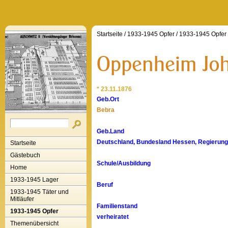
Startseite
/
1933-1945 Opfer
/
1933-1945 Opfer
* 23.11.1876
Geb.Ort
Bebra
Geb.Land
Deutschland, Bundesland Hessen, Regierungs
Startseite
Gästebuch
Schule/Ausbildung
Home
1933-1945 Lager
Beruf
1933-1945 Täter und
Mitläufer
Familienstand
1933-1945 Opfer
verheiratet
Themenübersicht