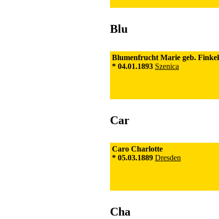
Blu
Blumenfrucht Marie geb. Finkel
* 04.01.1893
Szenica
Car
Caro Charlotte
* 05.03.1889
Dresden
Cha