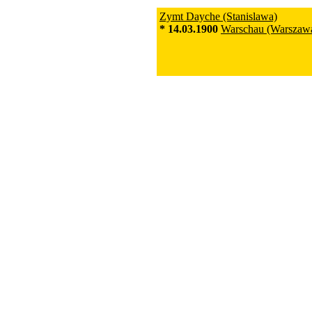
Zymt Dayche (Stanislawa)
* 14.03.1900
Warschau (Warszaw