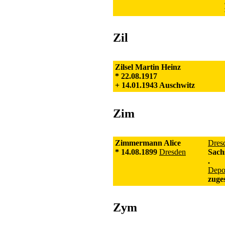
Zil
Zilsel Martin Heinz
* 22.08.1917
+ 14.01.1943 Auschwitz
Zim
Zimmermann Alice
Dres
* 14.08.1899
Dresden
Sach
.
Depor
zuge
Zym