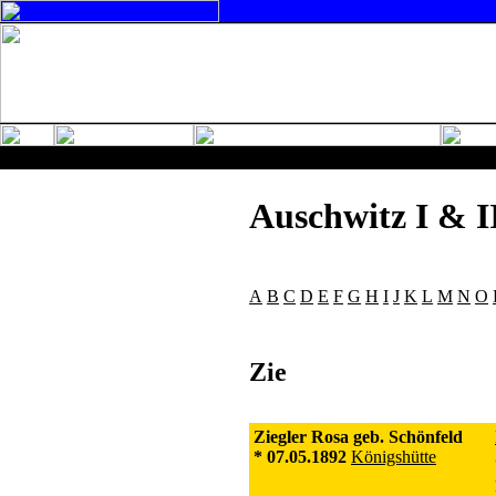
Auschwitz I & I
A
B
C
D
E
F
G
H
I
J
K
L
M
N
O
Zie
Ziegler Rosa geb. Schönfeld
* 07.05.1892
Königshütte