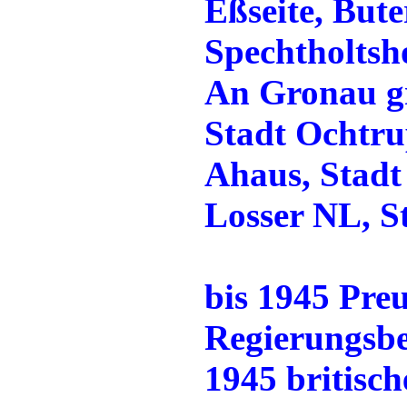
Eßseite, But
Spechtholtsh
An Gronau g
Stadt Ochtru
Ahaus, Stad
Losser NL, S
bis 1945 Pre
Regierungsb
1945 britisc