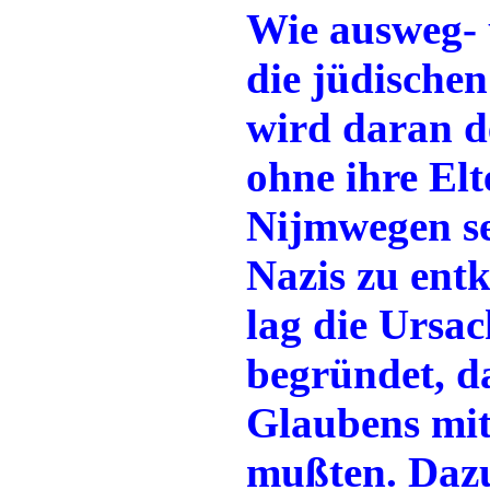
Wie ausweg- u
die jüdische
wird daran de
ohne ihre El
Nijmwegen se
Nazis zu ent
lag die Ursac
begründet, d
Glaubens mitt
mußten. Dazu