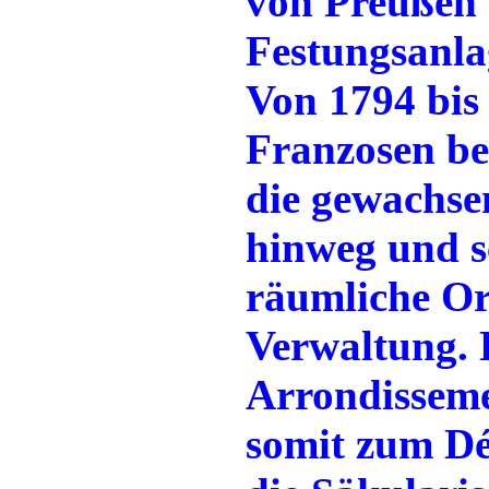
von Preußen G
Festungsanlag
Von 1794 bis
Franzosen bes
die gewachse
hinweg und 
räumliche Or
Verwaltung. 
Arrondisseme
somit zum Dé