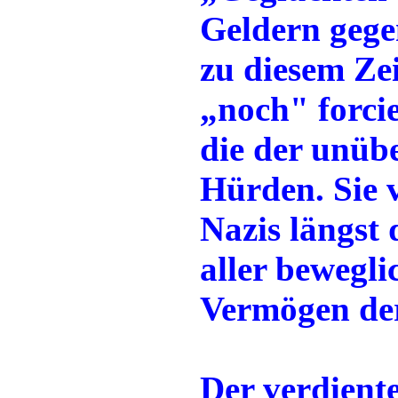
Geldern gegen
zu diesem Ze
„noch" forci
die der unüb
Hürden. Sie v
Nazis längst 
aller bewegl
Vermögen der
Der verdient