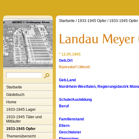
Startseite
/
1933-1945 Opfer
/
1933-1945 Opfer
* 12.05.1865
Geb.Ort
Ramsdorf i.Westf.
Geb.Land
Nordrhein-Westfalen, Regierungsbezirk Münst
Startseite
Gästebuch
Schule/Ausbildung
Home
Beruf
1933-1945 Lager
1933-1945 Täter und
Familienstand
Mitläufer
Eltern
1933-1945 Opfer
Geschwister
Themenübersicht
Ehepartner