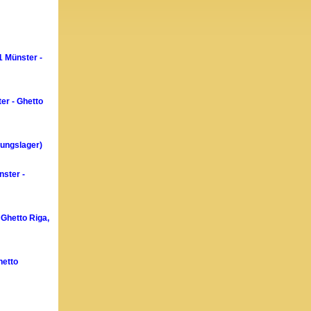
1 Münster -
er - Ghetto
hungslager)
nster -
 Ghetto Riga,
hetto