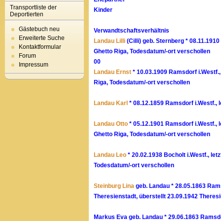
Transportliste der
Kinder
Deportierten
Gästebuch neu
Verwandtschaftsverhältnis
Erweiterte Suche
Landau Lilli
(Cilli) geb. Sternberg * 08.11.191
Kontaktformular
Ghetto Riga, Todesdatum/-ort verschollen
Forum
00
Impressum
Landau Ernst
* 10.03.1909 Ramsdorf i.Westf.,
Riga, Todesdatum/-ort verschollen
Landau Karl
* 08.12.1859 Ramsdorf i.Westf., 
Landau Otto
* 05.12.1901 Ramsdorf i.Westf., 
Ghetto Riga, Todesdatum/-ort verschollen
Landau Leo
* 20.02.1938 Bocholt i.Westf., let
Todesdatum/-ort verschollen
Steinburg Lina
geb. Landau * 28.05.1863 Rams
Theresienstadt, überstellt 23.09.1942 Theres
Markus Eva geb. Landau * 29.06.1863 Ramsdorf