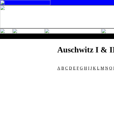
Auschwitz I & I
A
B
C
D
E
F
G
H
I
J
K
L
M
N
O