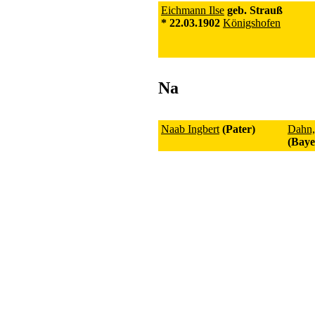
Eichmann Ilse
geb. Strauß
* 22.03.1902
Königshofen
Na
Naab Ingbert
(Pater)
Dahn,
(Baye