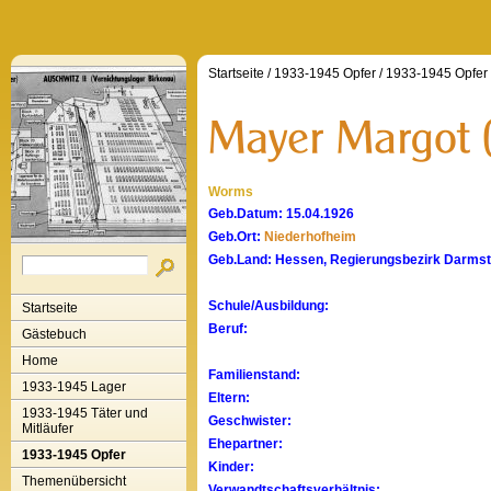
Startseite
/
1933-1945 Opfer
/
1933-1945 Opfer
Worms
Geb.Datum: 15.04.1926
Geb.Ort:
Niederhofheim
Geb.Land: Hessen, Regierungsbezirk Darmst
Schule/Ausbildung:
Startseite
Beruf:
Gästebuch
Home
Familienstand:
1933-1945 Lager
Eltern:
1933-1945 Täter und
Geschwister:
Mitläufer
Ehepartner:
1933-1945 Opfer
Kinder:
Themenübersicht
Verwandtschaftsverhältnis: