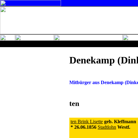
Denekamp (Dink
Mitbürger aus Denekamp (Dinkel
ten
ten Brink Lisette
geb. Kleffmann
* 26.06.1856
Stadtlohn
Westf.