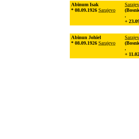
Abinum Isak
Saraje
* 08.09.1926
Sarajevo
(Bosni
.
+ 23.0
Abinun Johiel
Saraje
* 08.09.1926
Sarajevo
(Bosni
.
+ 11.0