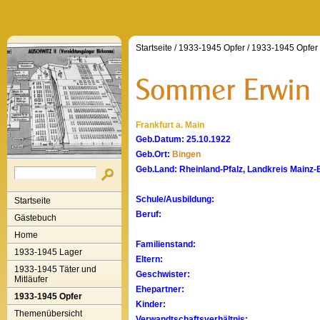
Startseite
/
1933-1945 Opfer
/
1933-1945 Opfer
Frankfurt a. Main
Geb.Datum: 25.10.1922
Geb.Ort:
Bingen
Geb.Land: Rheinland-Pfalz, Landkreis Mainz-
Schule/Ausbildung:
Startseite
Beruf:
Gästebuch
Home
Familienstand:
1933-1945 Lager
Eltern:
1933-1945 Täter und
Geschwister:
Mitläufer
Ehepartner:
1933-1945 Opfer
Kinder:
Themenübersicht
Verwandtschaftsverhältnis: