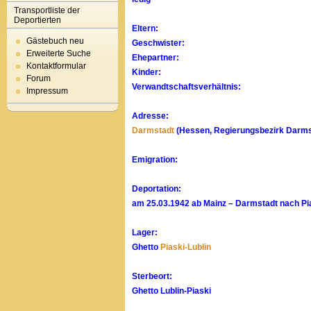
Transportliste der
Deportierten
Eltern:
Gästebuch neu
Geschwister:
Erweiterte Suche
Ehepartner:
Kontaktformular
Kinder:
Forum
Verwandtschaftsverhältnis:
Impressum
Adresse:
Darmstadt
(Hessen, Regierungsbezirk Darmst
Emigration:
Deportation:
am 25.03.1942 ab Mainz – Darmstadt nach Pia
Lager:
Ghetto
Piaski-Lublin
Sterbeort:
Ghetto Lublin-Piaski