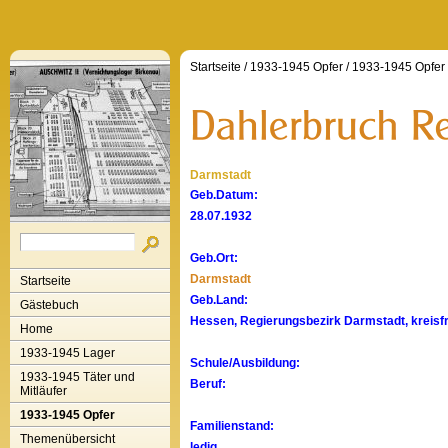
Startseite
/
1933-1945 Opfer
/
1933-1945 Opfer
Darmstadt
Geb.Datum:
28.07.1932
Geb.Ort:
Darmstadt
Startseite
Geb.Land:
Gästebuch
Hessen, Regierungsbezirk Darmstadt, kreisf
Home
1933-1945 Lager
Schule/Ausbildung:
1933-1945 Täter und
Beruf:
Mitläufer
1933-1945 Opfer
Familienstand:
Themenübersicht
ledig