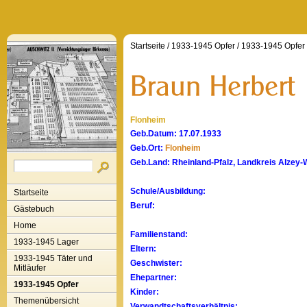
Startseite
/
1933-1945 Opfer
/
1933-1945 Opfer
Flonheim
Geb.Datum: 17.07.1933
Geb.Ort:
Flonheim
Geb.Land: Rheinland-Pfalz, Landkreis Alze
Schule/Ausbildung:
Startseite
Beruf:
Gästebuch
Home
Familienstand:
1933-1945 Lager
Eltern:
1933-1945 Täter und
Geschwister:
Mitläufer
Ehepartner:
1933-1945 Opfer
Kinder:
Themenübersicht
Verwandtschaftsverhältnis: