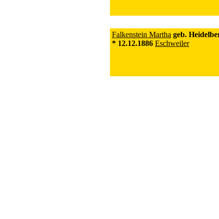
Falkenstein Martha
geb. Heidelbe
* 12.12.1886
Eschweiler