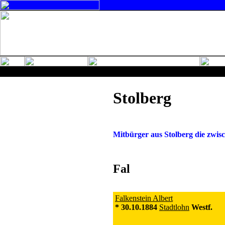
Stolberg
Mitbürger aus
Stolberg
die zwis
Fal
Falkenstein Albert
* 30.10.1884
Stadtlohn
Westf.