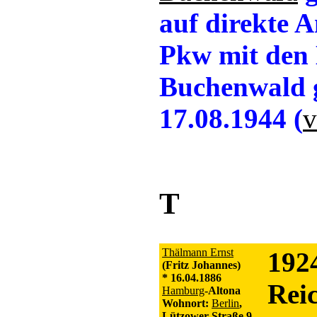
auf direkte A
Pkw mit den 
Buchenwald g
17.08.1944 (
v
T
Thälmann Ernst
1924
(Fritz Johannes)
* 16.04.1886
Rei
Hamburg
-Altona
Wohnort:
Berlin
,
Lützower Straße 9