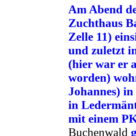
Am Abend d
Zuchthaus Bau
Zelle 11) ei
und zuletzt i
(hier war er 
worden) wo
Johannes) in
in Ledermänte
mit einem PK
Buchenwald
g