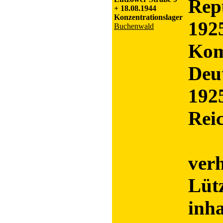
Rep
+ 18.08.1944
Konzentrationslager
1925
Buchenwald
Kom
Deu
192
Rei
verh
Lüt
inha