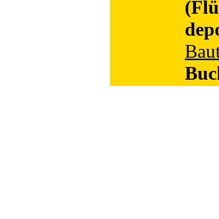
(Flü
depo
Bau
Buc