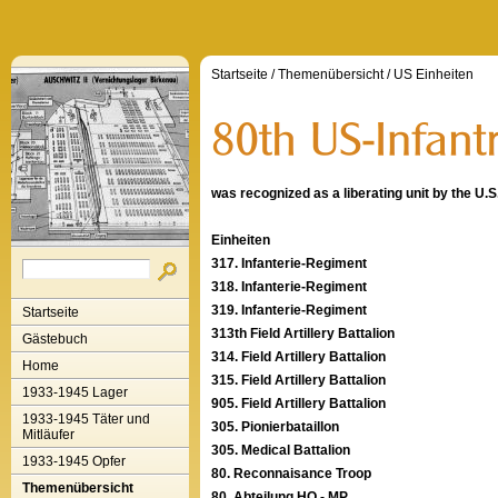
Startseite
/
Themenübersicht
/
US Einheiten
was recognized as a liberating unit by the U
Einheiten
317. Infanterie-Regiment
318. Infanterie-Regiment
319. Infanterie-Regiment
Startseite
313th Field Artillery Battalion
Gästebuch
314. Field Artillery Battalion
Home
315. Field Artillery Battalion
1933-1945 Lager
905. Field Artillery Battalion
1933-1945 Täter und
305. Pionierbataillon
Mitläufer
305. Medical Battalion
1933-1945 Opfer
80. Reconnaisance Troop
Themenübersicht
80. Abteilung HQ - MP