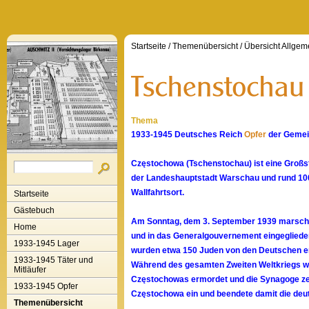
Startseite
/
Themenübersicht
/
Übersicht Allgem
Thema
1933-1945 Deutsches Reich
Opfer
der Gemein
Częstochowa (Tschenstochau) ist eine Großst
der Landeshauptstadt Warschau und rund 100 
Wallfahrtsort.
Startseite
Gästebuch
Am Sonntag, dem 3. September 1939 marschi
Home
und in das Generalgouvernement eingegliedert
1933-1945 Lager
wurden etwa 150 Juden von den Deutschen ers
1933-1945 Täter und
Während des gesamten Zweiten Weltkriegs wu
Mitläufer
Częstochowas ermordet und die Synagoge zers
1933-1945 Opfer
Częstochowa ein und beendete damit die deut
Themenübersicht