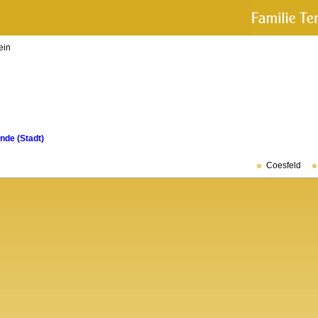
ein
de (Stadt)
Coesfeld