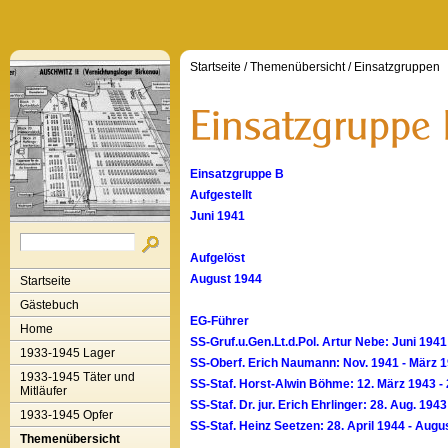
Startseite
/
Themenübersicht
/
Einsatzgruppen
Einsatzgruppe B
Aufgestellt
Juni 1941
Aufgelöst
August 1944
Startseite
Gästebuch
EG-Führer
Home
SS-Gruf.u.Gen.Lt.d.Pol. Artur Nebe: Juni 19
1933-1945 Lager
SS-Oberf. Erich Naumann: Nov. 1941 - März 
1933-1945 Täter und
SS-Staf. Horst-Alwin Böhme: 12. März 1943 -
Mitläufer
SS-Staf. Dr. jur. Erich Ehrlinger: 28. Aug. 1943
1933-1945 Opfer
SS-Staf. Heinz Seetzen: 28. April 1944 - Augu
Themenübersicht