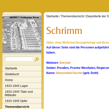
Startseite
/
Themenübersicht
/
Deportierte der S
Opfer ohne Wehrmachtsangehörige und Bomb
Auf dieser Seite sind die Personen aufgefüh
haben.
Wohnort:
Bocholt
Gebiet: Preußen, Provinz Westfalen, Regier
Startseite
Name:
Blumenthal Rachel
(geb. Roth)
Gästebuch
Home
1933-1945 Lager
1933-1945 Täter und
Mitläufer
1933-1945 Opfer
Themenübersicht