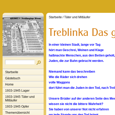
Startseite
/
Täter und Mitläufer
In einer kleinen Stadt, lange vor Tag
hört man Geschrei, Weinen und Klage
halbnackte Menschen, aus den Betten geholt,
Juden, die zur Bahn gebracht werden.
Niemand kann das beschreiben
Startseite
Wie die Räder sich drehen
Gästebuch
volle Waggons
Home
dort führt man die Juden in den Tod, nach Treb
1933-1945 Lager
1933-1945 Täter und
Unsere Brüder auf der anderen Seite des Me
Mitläufer
wissen sie nicht die bittere Wahrheit?
1933-1945 Opfer
Sie haben von unserer Not nicht erfahren
Themenübersicht
wo jede Stunde uns den Tod bringt.