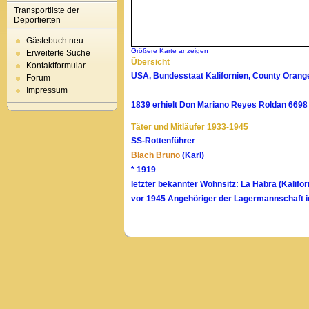
Transportliste der
Deportierten
Gästebuch neu
Größere Karte anzeigen
Erweiterte Suche
Übersicht
Kontaktformular
USA, Bundesstaat Kalifornien, County Orang
Forum
Impressum
1839 erhielt Don Mariano Reyes Roldan 6698
Täter und Mitläufer 1933-1945
SS-Rottenführer
Blach Bruno
(Karl)
* 1919
letzter bekannter Wohnsitz: La Habra (Kalifor
vor 1945 Angehöriger der Lagermannschaft 