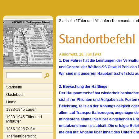
Startseite
/
Täter und Mitläufer
/
Kommandanturb
Auschwitz, 16. Juli 1943
1. Der Führer hat die Leistungen der Verwal
und General der Waffen-SS Oswald Pohl das D
Wir sind mit unserem Hauptamtschef stolz au
2. Bewachung der Häftlinge
Startseite
Der Hauptamtschef hat wiederholt beobachtet
Gästebuch
sich ihrer Pflichten und Aufgaben als Posten 
Home
Belehrung, teils an der Ahnungslosigkeit ode
1933-1945 Lager
allem auf Transportfahrzeugen, ungenügender
1933-1945 Täter und
mindestens einmal hierüber eingehenden Unter
Mitläufer
mitaufzunehmen ist, abhält. Die erfolgte Bel
1933-1945 Opfer
melden mit Angabe über Inhalt des Unterricht
Themenübersicht