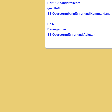
Der SS-Standortälteste:
gez. Höß
SS-Obersturmbannführer und Kommandant
F.d.R.
Baumgartner
SS-Obersturmführer und Adjutant