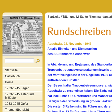
Startseite
/
Täter und Mitläufer
/
Kommandanturb
Auschwitz, 22. November 1943
An alle Einheiten und Dienststellen
des SS-Standortes Auschwitz
In Abänderung und Ergänzung des Standortbef
Truppenbetreuungsveranstaltungen jeweils au
Startseite
der Vorstellungen ist in der Regel um 19.30 
Gästebuch
auftretenden Künstler.
Home
Der Besuch aller Truppenbetreuungsveransta
1933-1945 Lager
Auschwitz zu erscheinen haben. Die Einheitsfü
1933-1945 Täter und
hat jede Einheit 15 Unterführer und Männer
Mitläufer
Bezüglich der Sitzordnung im großen Saal wi
1933-1945 Opfer
Die ersten 3 Reihen sind für Führer und deren
Themenübersicht
Reihen 11 u. 12 für Portepee-Unterführer und