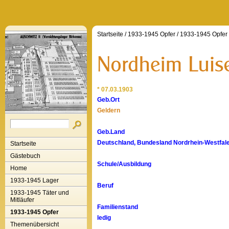
Startseite
/
1933-1945 Opfer
/
1933-1945 Opfer
* 07.03.1903
Geb.Ort
Geldern
Geb.Land
Deutschland, Bundesland Nordrhein-Westfale
Startseite
Gästebuch
Schule/Ausbildung
Home
1933-1945 Lager
Beruf
1933-1945 Täter und
Mitläufer
Familienstand
1933-1945 Opfer
ledig
Themenübersicht