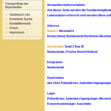
Transportliste der
Verwandtschaftsverhältnis
Deportierten
Auf dieser Seite werden die Familienmitglied
Gästebuch neu
Lebensdaten erforscht sind werden diese auf
Erweiterte Suche
Kontaktformular
Adresse
Forum
Geldern
Westwall 6
Impressum
Deutschland, Bundesland Nordrhein-Westfale
Amsterdam
Snail 3 Rue III
Niederlande, Provinz Noord-Holland
Emigration
Niederlande
Deportation
dep 1942 Polizeiliches Judendurchgangslage
Lager
Polizeiliches Judendurchgangslager Westerb
Konzentrationslager Auschwitz