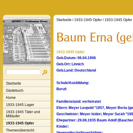
Startseite
/
1933-1945 Opfer
/
1933-1945 Opfer
1933-1945 Opfer
Geb.Datum: 06.04.1906
Geb.Ort: Linnich
Geb.Land: Deutschland
Schule/Ausbildung:
Startseite
Beruf:
Gästebuch
Home
Familienstand: verheiratet
1933-1945 Lager
Eltern: Meyer Leopold *1857, Meyer Berta (g
1933-1945 Täter und
Geschwister: Meyer Isidor; Meyer Sarah *19
Mitläufer
Ehepartner: 29.08.1935 Baum Adolf (Bauche
1933-1945 Opfer
Kinder:
Themenübersicht
Verwandtschaftsverhältnis: