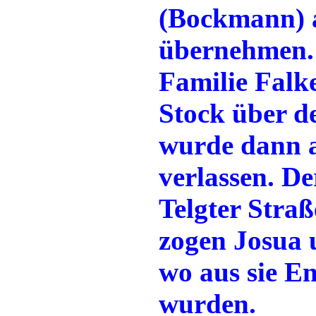
(Bockmann) a
übernehmen.
Familie Falk
Stock über d
wurde dann a
verlassen. D
Telgter Stra
zogen Josua 
wo aus sie En
wurden.