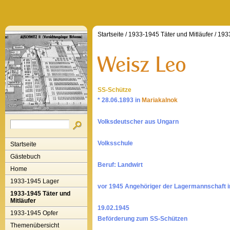
Startseite
/
1933-1945 Täter und Mitläufer
/
193
SS-Schütze
* 28.06.1893 in
Mariakalnok
Volksdeutscher aus Ungarn
Volksschule
Startseite
Gästebuch
Beruf: Landwirt
Home
1933-1945 Lager
vor 1945 Angehöriger der Lagermannschaft 
1933-1945 Täter und
Mitläufer
19.02.1945
1933-1945 Opfer
Beförderung zum SS-Schützen
Themenübersicht