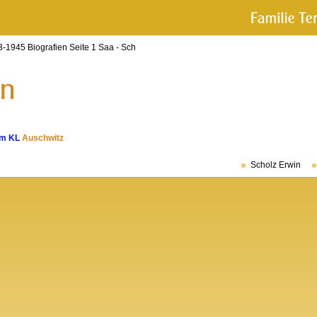
-1945 Biografien Seite 1 Saa - Sch
im KL
Auschwitz
Scholz Erwin