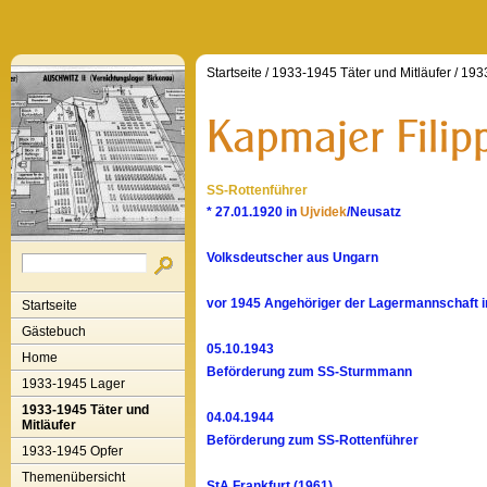
Startseite
/
1933-1945 Täter und Mitläufer
/
1933
SS-Rottenführer
* 27.01.1920 in
Ujvidek
/Neusatz
Volksdeutscher aus Ungarn
vor 1945 Angehöriger der Lagermannschaft 
Startseite
Gästebuch
05.10.1943
Home
Beförderung zum SS-Sturmmann
1933-1945 Lager
1933-1945 Täter und
04.04.1944
Mitläufer
Beförderung zum SS-Rottenführer
1933-1945 Opfer
Themenübersicht
StA Frankfurt (1961)