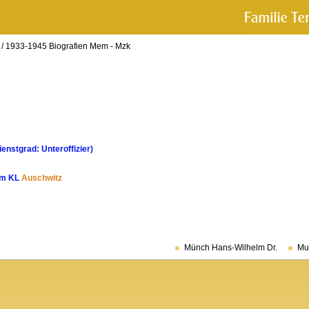
/
1933-1945 Biografien Mem - Mzk
enstgrad: Unteroffizier)
im KL
Auschwitz
Münch Hans-Wilhelm Dr.
Mu