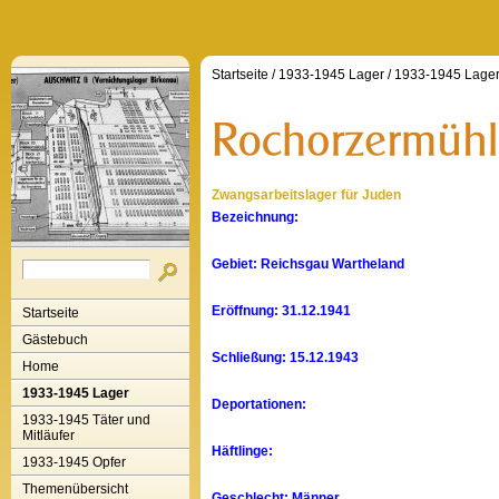
Startseite
/
1933-1945 Lager
/
1933-1945 Lage
Zwangsarbeitslager für Juden
Bezeichnung:
Gebiet: Reichsgau Wartheland
Eröffnung: 31.12.1941
Startseite
Gästebuch
Schließung: 15.12.1943
Home
1933-1945 Lager
Deportationen:
1933-1945 Täter und
Mitläufer
Häftlinge:
1933-1945 Opfer
Themenübersicht
Geschlecht: Männer