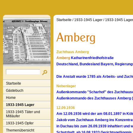
Startseite
/
1933-1945 Lager
/
1933-1945 Lager
Zuchthaus Amberg
Amberg
Katharinenfriedhofstraße
Deutschland, Bundesland Bayern, Regierungs
Die Anstalt wurde 1785 als Arbeits- und Zuc
Startseite
Nebenlager
Gästebuch
Außenkommando "Scharhof" des Zuchthauses
Home
Außenkommando des Zuchthauses Amberg (Ob
1933-1945 Lager
12.09.1936
1933-1945 Täter und
Am 12.09.1936 wird der am 08.01.1897 in Köln
Mitläufer
Jakob vom Zuchthaus Amberg ins Konzentra
1933-1945 Opfer
in Dachau bis zum 26.09.1939 inhaftiert und 
Themenübersicht
Schutzhaft, ab 16.08.1933 Gerichtsgefängnis