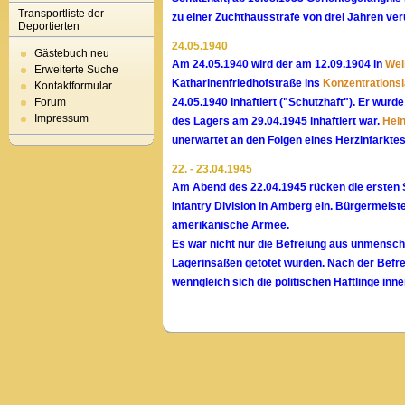
Transportliste der
zu einer Zuchthausstrafe von drei Jahren verur
Deportierten
24.05.1940
Gästebuch neu
Am 24.05.1940 wird der am 12.09.1904 in
Wei
Erweiterte Suche
Katharinenfriedhofstraße ins
Konzentrations
Kontaktformular
Forum
24.05.1940 inhaftiert ("Schutzhaft"). Er wu
Impressum
des Lagers am 29.04.1945 inhaftiert war.
Hein
unerwartet an den Folgen eines Herzinfarktes
22. - 23.04.1945
Am Abend des 22.04.1945 rücken die ersten So
Infantry Division in Amberg ein. Bürgermeis
amerikanische Armee.
Es war nicht nur die Befreiung aus unmensch
Lagerinsaßen getötet würden. Nach der Befrei
wenngleich sich die politischen Häftlinge inn