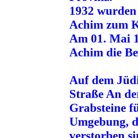
1932 wurden 
Achim zum K
Am 01. Mai 
Achim die Be
Auf dem Jüdi
Straße An der
Grabsteine f
Umgebung, di
verstorben si