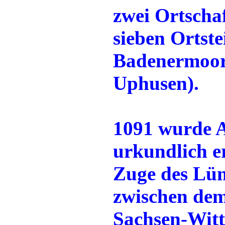
zwei Ortscha
sieben Ortste
Badenermoor,
Uphusen).
1091 wurde A
urkundlich e
Zuge des Lün
zwischen dem
Sachsen-Wit