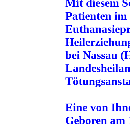
Mit diesem S
Patienten im
Euthanasiep
Heilerziehun
bei Nassau (H
Landesheilan
Tötungsanstal
Eine von Ihn
Geboren am 1